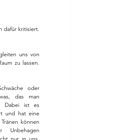
afür kritisiert. 
leiten uns von 
aum zu lassen. 
Schwäche oder 
etwas, das man 
. Dabei ist es 
rt und hat eine 
. Tränen können 
r Unbehagen 
cht nur in uns, 