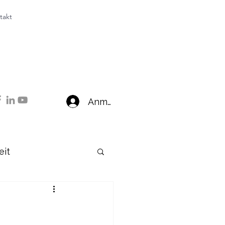
takt
Anmelden
eit