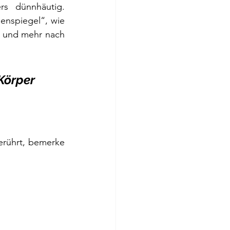
s dünnhäutig. 
nspiegel“, wie 
n und mehr nach 
Körper 
erührt, bemerke 