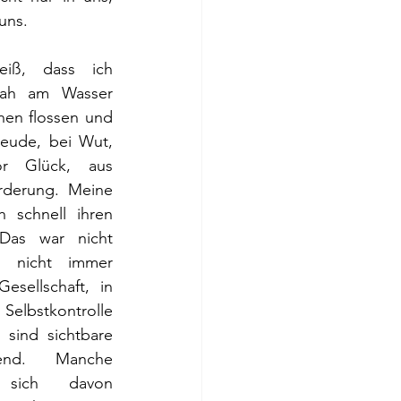
uns.
iß, dass ich 
nah am Wasser 
nen flossen und 
reude, bei Wut, 
or Glück, aus 
rderung. Meine 
 schnell ihren 
as war nicht 
nicht immer 
esellschaft, in 
Selbstkontrolle 
sind sichtbare 
rend. Manche 
 sich davon 