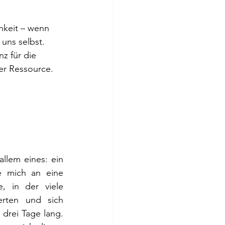
chkeit – wenn 
 uns selbst. 
z für die 
er Ressource.
llem eines: ein 
e mich an eine 
e, in der viele 
erten und sich 
drei Tage lang. 