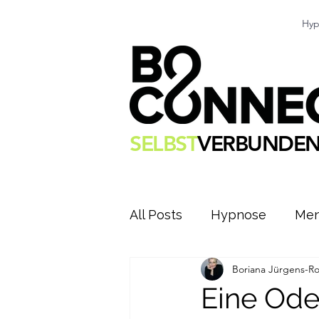
Hyp
SELBST
VERBUNDEN
All Posts
Hypnose
Men
Boriana Jürgens-R
Eine Ode